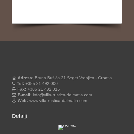
Adresa:
Bruna Bušića 21 Seget Vranjica - Croatia
Tel:
+385 21 492 000
Fax:
+385 21 492 016
E-mail:
info@villa-rustica-dalmatia.com
Web:
www.villa-rustica-dalmatia.com
Detalji