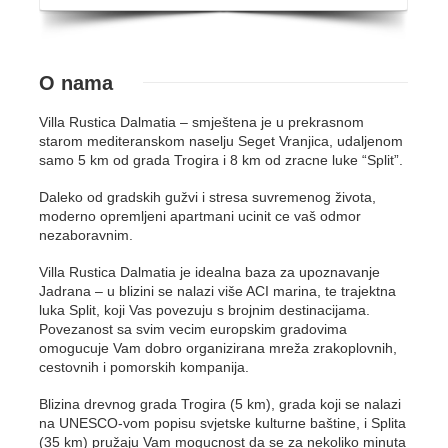
O nama
Villa Rustica Dalmatia – smještena je u prekrasnom
starom mediteranskom naselju Seget Vranjica, udaljenom
samo 5 km od grada Trogira i 8 km od zracne luke “Split”.
Daleko od gradskih gužvi i stresa suvremenog života,
moderno opremljeni apartmani ucinit ce vaš odmor
nezaboravnim.
Villa Rustica Dalmatia je idealna baza za upoznavanje
Jadrana – u blizini se nalazi više ACI marina, te trajektna
luka Split, koji Vas povezuju s brojnim destinacijama.
Povezanost sa svim vecim europskim gradovima
omogucuje Vam dobro organizirana mreža zrakoplovnih,
cestovnih i pomorskih kompanija.
Blizina drevnog grada Trogira (5 km), grada koji se nalazi
na UNESCO-vom popisu svjetske kulturne baštine, i Splita
(35 km) pružaju Vam mogucnost da se za nekoliko minuta