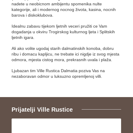
nadete u neobicnom ambijentu spomenika nulte
kategorije, ali i modernog nocnog života, kasina, nocnih
barova i diskoklubova.
Idealnu zabavu tijekom ljetnih veceri pružiti ce Vam
dogadanja u okviru Trogirskog kulturnog ljeta i Splitskih
ljetnih igara.
Ali ako volite ugodaj starih dalmatinskih konoba, dobru
ribu i domacu kapljicu, ne trebate ici nigdje iz svog mjesta
odmora, mjesta cistog mora, prekrasnih uvala i plaža.
Ljubazan tim Ville Rustica Dalmatia poziva Vas na
nezaboravan odmor u luksuzno opremljenoj villi.
Prijatelji Ville Rustice