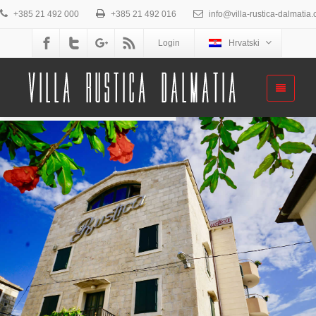
+385 21 492 000
+385 21 492 016
info@villa-rustica-dalmatia
Login
Hrvatski