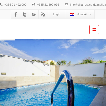
+385 21 492 000
+385 21 492 016
info@villa-rustica-dalmatia
Login
Hrvatski