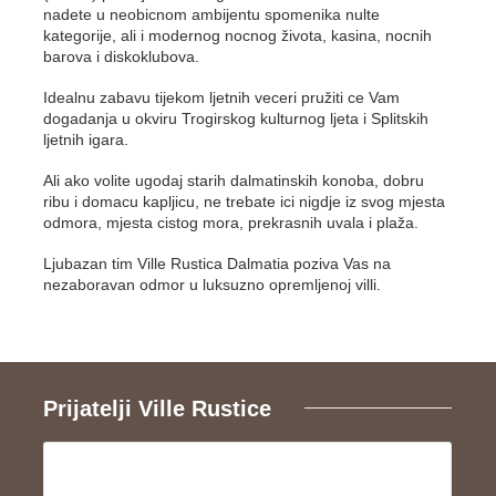
nadete u neobicnom ambijentu spomenika nulte
kategorije, ali i modernog nocnog života, kasina, nocnih
barova i diskoklubova.
Idealnu zabavu tijekom ljetnih veceri pružiti ce Vam
dogadanja u okviru Trogirskog kulturnog ljeta i Splitskih
ljetnih igara.
Ali ako volite ugodaj starih dalmatinskih konoba, dobru
ribu i domacu kapljicu, ne trebate ici nigdje iz svog mjesta
odmora, mjesta cistog mora, prekrasnih uvala i plaža.
Ljubazan tim Ville Rustica Dalmatia poziva Vas na
nezaboravan odmor u luksuzno opremljenoj villi.
Prijatelji Ville Rustice