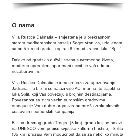
O nama
Villa Rustica Dalmatia – smještena je u prekrasnom
starom mediteranskom naselju Seget Vranjica, udaljenom
samo 5 km od grada Trogira i 8 km od zracne luke “Split”.
Daleko od gradskih gužvi i stresa suvremenog života,
moderno opremljeni apartmani ucinit ce vaš odmor
nezaboravnim.
Villa Rustica Dalmatia je idealna baza za upoznavanje
Jadrana – u blizini se nalazi više ACI marina, te trajektna
luka Split, koji Vas povezuju s brojnim destinacijama.
Povezanost sa svim vecim europskim gradovima
omogucuje Vam dobro organizirana mreža zrakoplovnih,
cestovnih i pomorskih kompanija.
Blizina drevnog grada Trogira (5 km), grada koji se nalazi
na UNESCO-vom popisu svjetske kulturne baštine, i Splita
(35 km) pružaju Vam mogucnost da se za nekoliko minuta