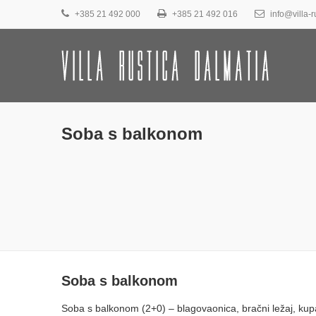
+385 21 492 000
+385 21 492 016
info@villa-r
Soba s balkonom
Soba s balkonom
Soba s balkonom (2+0) – blagovaonica, bračni ležaj, kupa